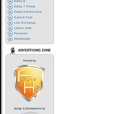
Editia 6
Editia 7 Finala
Editia 8 Aniversara
Galerie Foto
Link Exchange
Linkuri Utile
Parteneri
Webdesign
ADVERTISING ZONE
Hosted by:
design & development by: