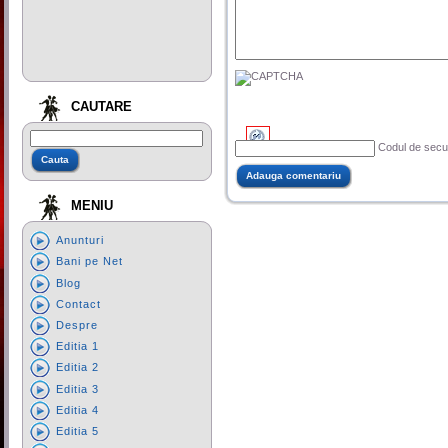
CAUTARE
Codul de secur
MENIU
Anunturi
Bani pe Net
Blog
Contact
Despre
Editia 1
Editia 2
Editia 3
Editia 4
Editia 5