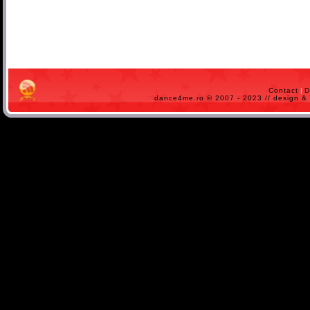
Contact
|
D
dance4me.ro © 2007 - 2023 // design 