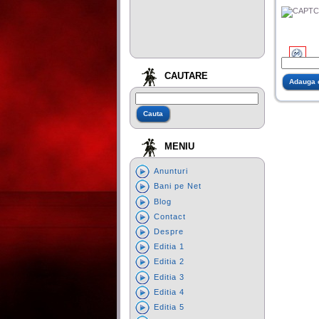
CAUTARE
MENIU
Anunturi
Bani pe Net
Blog
Contact
Despre
Editia 1
Editia 2
Editia 3
Editia 4
Editia 5