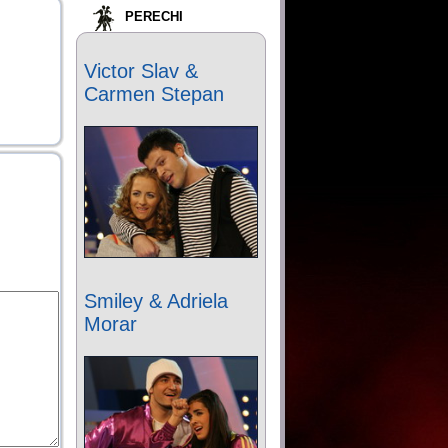
PERECHI
Victor Slav &
Carmen Stepan
Smiley & Adriela
Morar