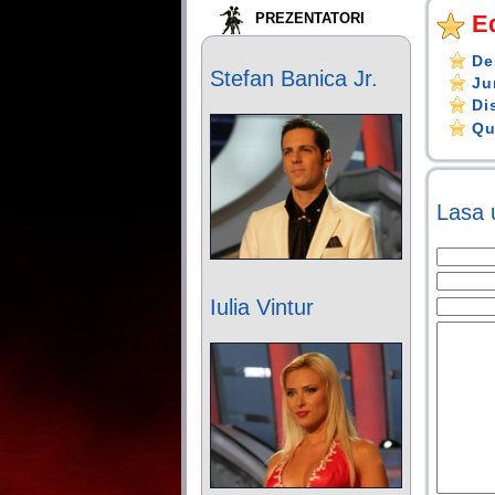
PREZENTATORI
Ed
De
Stefan Banica Jr.
Ju
Di
Qu
Lasa 
Iulia Vintur