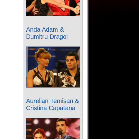
Anda Adam &
Dumitru Dragoi
Aurelian Temisan &
Cristina Capatana