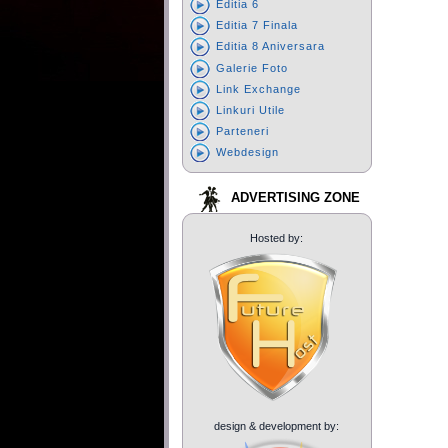
Editia 6
Editia 7 Finala
Editia 8 Aniversara
Galerie Foto
Link Exchange
Linkuri Utile
Parteneri
Webdesign
ADVERTISING ZONE
Hosted by:
design & development by: