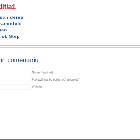
itia1
schiderea
ramintele
sco
ick Step
un comentariu
Name (required)
Mail (will not be published) (required)
Website