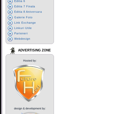
Editia 6
Editia 7 Finala
Editia 8 Aniversara
Galerie Foto
Link Exchange
Linkuri Utile
Parteneri
Webdesign
ADVERTISING ZONE
Hosted by:
design & development by: