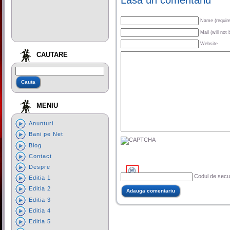
Lasa un comentariu
Name (requir
Mail (will not
Website
CAUTARE
MENIU
Anunturi
Bani pe Net
Blog
Contact
Despre
Codul de secur
Editia 1
Editia 2
Editia 3
Editia 4
Editia 5