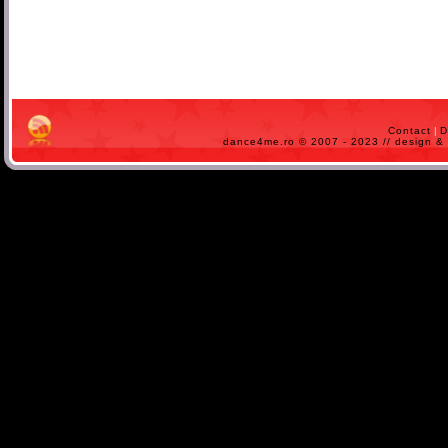
Contact
|
D
dance4me.ro © 2007 - 2023 // design 